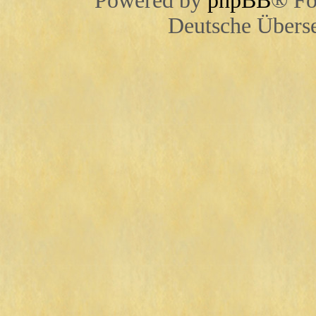
Powered by
phpBB
® Fo
Deutsche Übers