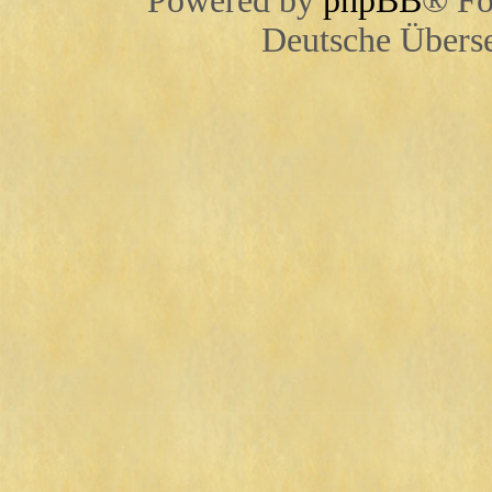
Powered by
phpBB
® Fo
Deutsche Übers