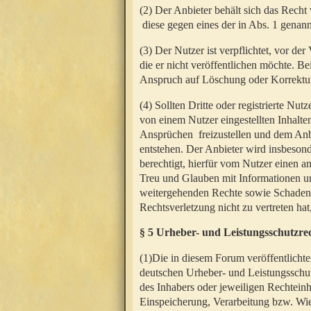
(2) Der Anbieter behält sich das Rech
diese gegen eines der in Abs. 1 genann
(3) Der Nutzer ist verpflichtet, vor d
die er nicht veröffentlichen möchte. 
Anspruch auf Löschung oder Korrektur
(4) Sollten Dritte oder registrierte N
von einem Nutzer eingestellten Inhalten
Ansprüchen freizustellen und dem Anbi
entstehen. Der Anbieter wird insbesond
berechtigt, hierfür vom Nutzer einen a
Treu und Glauben mit Informationen un
weitergehenden Rechte sowie Schadens
Rechtsverletzung nicht zu vertreten hat
§ 5 Urheber- und Leistungsschutzre
(1)Die in diesem Forum veröffentlicht
deutschen Urheber- und Leistungsschut
des Inhabers oder jeweiligen Rechteinh
Einspeicherung, Verarbeitung bzw. Wi