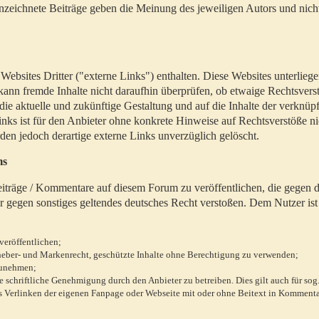
zeichnete Beiträge geben die Meinung des jeweiligen Autors und nich
bsites Dritter ("externe Links") enthalten. Diese Websites unterlieg
 kann fremde Inhalte nicht daraufhin überprüfen, ob etwaige Rechtsvers
 die aktuelle und zukünftige Gestaltung und auf die Inhalte der verknüpf
inks ist für den Anbieter ohne konkrete Hinweise auf Rechtsverstöße n
en jedoch derartige externe Links unverzüglich gelöscht.
ms
 Beiträge / Kommentare auf diesem Forum zu veröffentlichen, die gegen d
r gegen sonstiges geltendes deutsches Recht verstoßen. Dem Nutzer ist
veröffentlichen;
rheber- und Markenrecht, geschützte Inhalte ohne Berechtigung zu verwenden;
zunehmen;
chriftliche Genehmigung durch den Anbieter zu betreiben. Dies gilt auch für sog
 Verlinken der eigenen Fanpage oder Webseite mit oder ohne Beitext in Kommenta