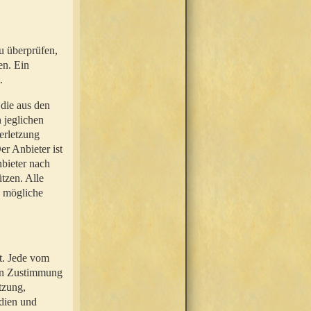
u überprüfen,
en. Ein
.
 die aus den
n jeglichen
erletzung
r Anbieter ist
nbieter nach
tzen. Alle
e mögliche
t. Jede vom
hen Zustimmung
tzung,
dien und