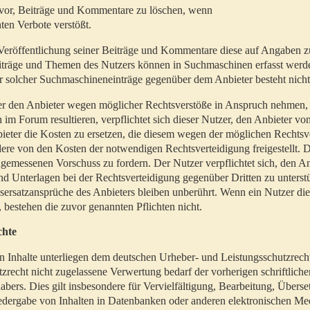
t vor, Beiträge und Kommentare zu löschen, wenn
ten Verbote verstößt.
er Veröffentlichung seiner Beiträge und Kommentare diese auf Angaben z
Beiträge und Themen des Nutzers können in Suchmaschinen erfasst werd
 solcher Suchmaschineneinträge gegenüber dem Anbieter besteht nicht
utzer den Anbieter wegen möglicher Rechtsverstöße in Anspruch nehmen,
 im Forum resultieren, verpflichtet sich dieser Nutzer, den Anbieter vo
eter die Kosten zu ersetzen, die diesem wegen der möglichen Rechtsv
ere von den Kosten der notwendigen Rechtsverteidigung freigestellt. De
ngemessenen Vorschuss zu fordern. Der Nutzer verpflichtet sich, den A
d Unterlagen bei der Rechtsverteidigung gegenüber Dritten zu unterstü
ersatzansprüche des Anbieters bleiben unberührt. Wenn ein Nutzer di
, bestehen die zuvor genannten Pflichten nicht.
chte
en Inhalte unterliegen dem deutschen Urheber- und Leistungsschutzrech
zrecht nicht zugelassene Verwertung bedarf der vorherigen schriftlic
abers. Dies gilt insbesondere für Vervielfältigung, Bearbeitung, Überse
edergabe von Inhalten in Datenbanken oder anderen elektronischen Me