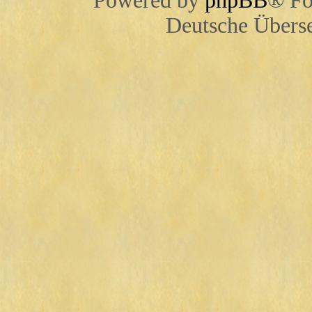
Powered by
phpBB
® Fo
Deutsche Übers