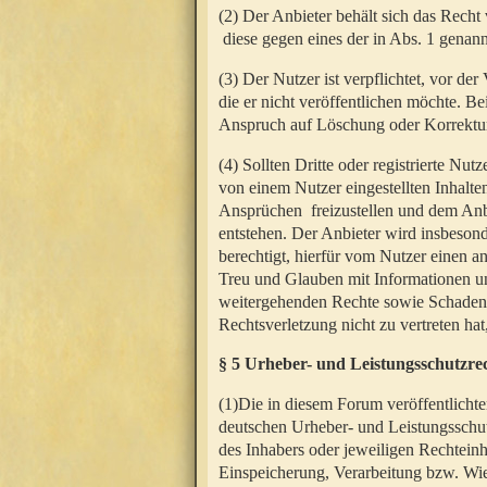
(2) Der Anbieter behält sich das Rech
diese gegen eines der in Abs. 1 genann
(3) Der Nutzer ist verpflichtet, vor d
die er nicht veröffentlichen möchte. 
Anspruch auf Löschung oder Korrektur
(4) Sollten Dritte oder registrierte N
von einem Nutzer eingestellten Inhalten
Ansprüchen freizustellen und dem Anbi
entstehen. Der Anbieter wird insbesond
berechtigt, hierfür vom Nutzer einen a
Treu und Glauben mit Informationen un
weitergehenden Rechte sowie Schadens
Rechtsverletzung nicht zu vertreten hat
§ 5 Urheber- und Leistungsschutzre
(1)Die in diesem Forum veröffentlicht
deutschen Urheber- und Leistungsschut
des Inhabers oder jeweiligen Rechteinh
Einspeicherung, Verarbeitung bzw. Wi