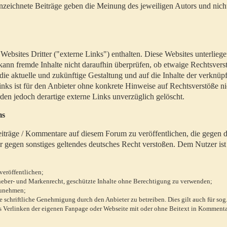
zeichnete Beiträge geben die Meinung des jeweiligen Autors und nich
bsites Dritter ("externe Links") enthalten. Diese Websites unterlieg
 kann fremde Inhalte nicht daraufhin überprüfen, ob etwaige Rechtsvers
 die aktuelle und zukünftige Gestaltung und auf die Inhalte der verknüpf
inks ist für den Anbieter ohne konkrete Hinweise auf Rechtsverstöße n
en jedoch derartige externe Links unverzüglich gelöscht.
ms
 Beiträge / Kommentare auf diesem Forum zu veröffentlichen, die gegen d
r gegen sonstiges geltendes deutsches Recht verstoßen. Dem Nutzer ist
veröffentlichen;
rheber- und Markenrecht, geschützte Inhalte ohne Berechtigung zu verwenden;
zunehmen;
chriftliche Genehmigung durch den Anbieter zu betreiben. Dies gilt auch für sog
 Verlinken der eigenen Fanpage oder Webseite mit oder ohne Beitext in Kommenta