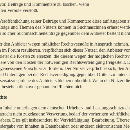
t vor, Beiträge und Kommentare zu löschen, wenn
ten Verbote verstößt.
er Veröffentlichung seiner Beiträge und Kommentare diese auf Angaben z
Beiträge und Themen des Nutzers können in Suchmaschinen erfasst werd
 solcher Suchmaschineneinträge gegenüber dem Anbieter besteht nicht
utzer den Anbieter wegen möglicher Rechtsverstöße in Anspruch nehmen,
 im Forum resultieren, verpflichtet sich dieser Nutzer, den Anbieter vo
eter die Kosten zu ersetzen, die diesem wegen der möglichen Rechtsv
ere von den Kosten der notwendigen Rechtsverteidigung freigestellt. De
ngemessenen Vorschuss zu fordern. Der Nutzer verpflichtet sich, den A
d Unterlagen bei der Rechtsverteidigung gegenüber Dritten zu unterstü
ersatzansprüche des Anbieters bleiben unberührt. Wenn ein Nutzer di
, bestehen die zuvor genannten Pflichten nicht.
chte
en Inhalte unterliegen dem deutschen Urheber- und Leistungsschutzrech
zrecht nicht zugelassene Verwertung bedarf der vorherigen schriftlic
abers. Dies gilt insbesondere für Vervielfältigung, Bearbeitung, Überse
edergabe von Inhalten in Datenbanken oder anderen elektronischen Me