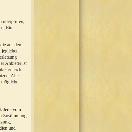
u überprüfen,
en. Ein
.
 die aus den
n jeglichen
erletzung
r Anbieter ist
nbieter nach
tzen. Alle
e mögliche
t. Jede vom
hen Zustimmung
tzung,
dien und