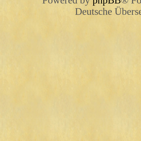
Powered by
phpBB
® Fo
Deutsche Übers