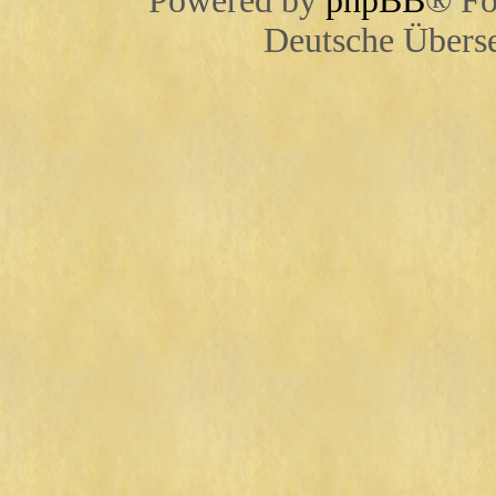
Powered by
phpBB
® Fo
Deutsche Übers