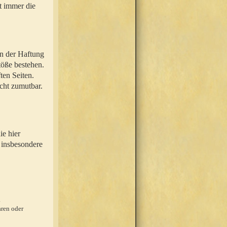
t immer die
en der Haftung
töße bestehen.
ten Seiten.
icht zumutbar.
ie hier
 insbesondere
.
ren oder