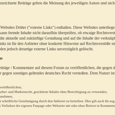
zeichnete Beiträge geben die Meinung des jeweiligen Autors und nich
bsites Dritter ("externe Links") enthalten. Diese Websites unterlieg
 kann fremde Inhalte nicht daraufhin überprüfen, ob etwaige Rechtsvers
 die aktuelle und zukünftige Gestaltung und auf die Inhalte der verknüpf
inks ist für den Anbieter ohne konkrete Hinweise auf Rechtsverstöße n
en jedoch derartige externe Links unverzüglich gelöscht.
ms
 Beiträge / Kommentare auf diesem Forum zu veröffentlichen, die gegen d
r gegen sonstiges geltendes deutsches Recht verstoßen. Dem Nutzer ist
veröffentlichen;
rheber- und Markenrecht, geschützte Inhalte ohne Berechtigung zu verwenden;
zunehmen;
chriftliche Genehmigung durch den Anbieter zu betreiben. Dies gilt auch für sog
 Verlinken der eigenen Fanpage oder Webseite mit oder ohne Beitext in Kommenta