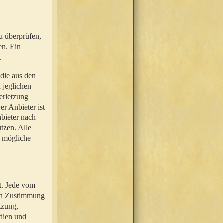
u überprüfen,
en. Ein
.
 die aus den
n jeglichen
erletzung
r Anbieter ist
nbieter nach
tzen. Alle
e mögliche
t. Jede vom
hen Zustimmung
tzung,
dien und