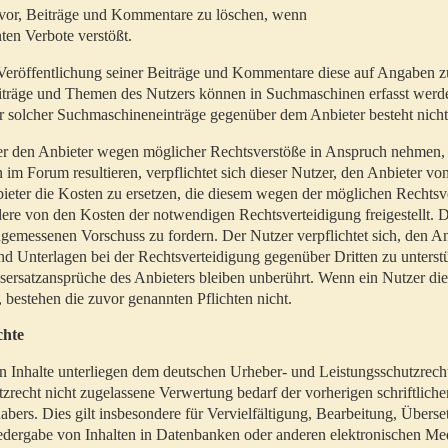
t vor, Beiträge und Kommentare zu löschen, wenn
ten Verbote verstößt.
er Veröffentlichung seiner Beiträge und Kommentare diese auf Angaben z
Beiträge und Themen des Nutzers können in Suchmaschinen erfasst werd
 solcher Suchmaschineneinträge gegenüber dem Anbieter besteht nicht
utzer den Anbieter wegen möglicher Rechtsverstöße in Anspruch nehmen,
 im Forum resultieren, verpflichtet sich dieser Nutzer, den Anbieter vo
eter die Kosten zu ersetzen, die diesem wegen der möglichen Rechtsv
ere von den Kosten der notwendigen Rechtsverteidigung freigestellt. De
ngemessenen Vorschuss zu fordern. Der Nutzer verpflichtet sich, den A
d Unterlagen bei der Rechtsverteidigung gegenüber Dritten zu unterstü
ersatzansprüche des Anbieters bleiben unberührt. Wenn ein Nutzer di
, bestehen die zuvor genannten Pflichten nicht.
chte
en Inhalte unterliegen dem deutschen Urheber- und Leistungsschutzrech
zrecht nicht zugelassene Verwertung bedarf der vorherigen schriftlic
abers. Dies gilt insbesondere für Vervielfältigung, Bearbeitung, Überse
edergabe von Inhalten in Datenbanken oder anderen elektronischen Me