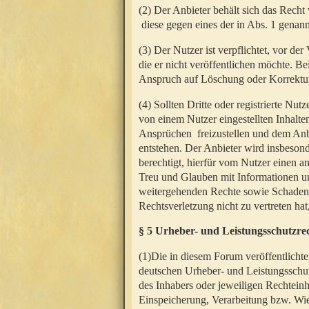
(2) Der Anbieter behält sich das Rech
diese gegen eines der in Abs. 1 genann
(3) Der Nutzer ist verpflichtet, vor d
die er nicht veröffentlichen möchte. 
Anspruch auf Löschung oder Korrektur
(4) Sollten Dritte oder registrierte N
von einem Nutzer eingestellten Inhalten
Ansprüchen freizustellen und dem Anbi
entstehen. Der Anbieter wird insbesond
berechtigt, hierfür vom Nutzer einen a
Treu und Glauben mit Informationen un
weitergehenden Rechte sowie Schadens
Rechtsverletzung nicht zu vertreten hat
§ 5 Urheber- und Leistungsschutzre
(1)Die in diesem Forum veröffentlicht
deutschen Urheber- und Leistungsschut
des Inhabers oder jeweiligen Rechteinh
Einspeicherung, Verarbeitung bzw. Wi