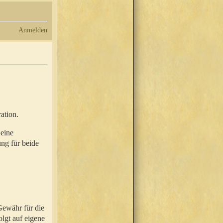
Anmelden
ation.
 eine
ung für beide
Gewähr für die
olgt auf eigene