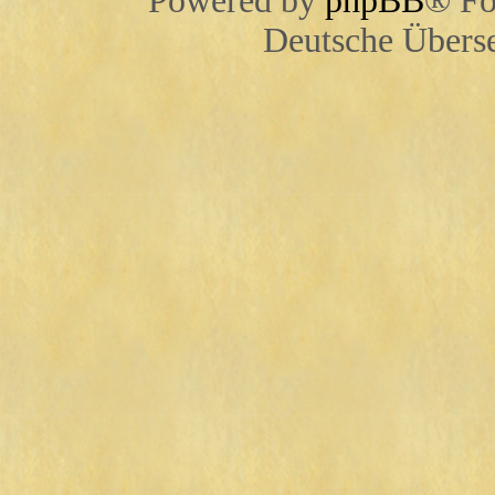
Powered by
phpBB
® Fo
Deutsche Übers