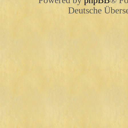
Powered by
phpBB
® Fo
Deutsche Übers