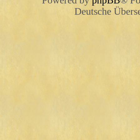
Powered by
phpBB
® Fo
Deutsche Übers