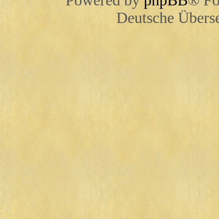
Powered by
phpBB
® Fo
Deutsche Übers