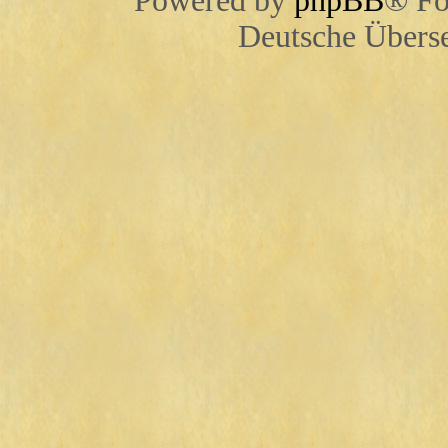
Powered by
phpBB
® Fo
Deutsche Übers