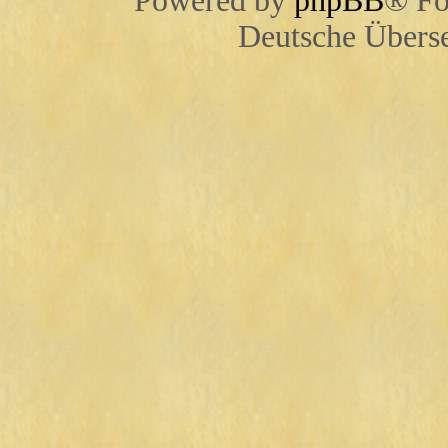
Powered by
phpBB
® Fo
Deutsche Übers