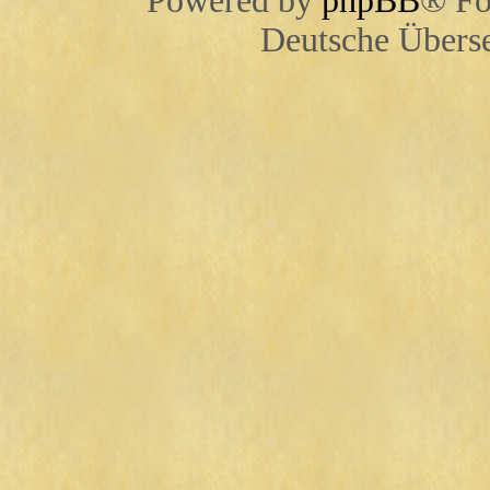
Powered by
phpBB
® Fo
Deutsche Übers