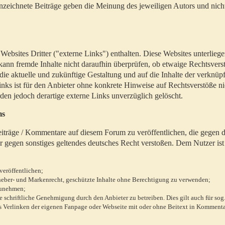
zeichnete Beiträge geben die Meinung des jeweiligen Autors und nich
bsites Dritter ("externe Links") enthalten. Diese Websites unterlieg
 kann fremde Inhalte nicht daraufhin überprüfen, ob etwaige Rechtsvers
 die aktuelle und zukünftige Gestaltung und auf die Inhalte der verknüpf
inks ist für den Anbieter ohne konkrete Hinweise auf Rechtsverstöße n
en jedoch derartige externe Links unverzüglich gelöscht.
ms
 Beiträge / Kommentare auf diesem Forum zu veröffentlichen, die gegen d
r gegen sonstiges geltendes deutsches Recht verstoßen. Dem Nutzer ist
veröffentlichen;
rheber- und Markenrecht, geschützte Inhalte ohne Berechtigung zu verwenden;
zunehmen;
chriftliche Genehmigung durch den Anbieter zu betreiben. Dies gilt auch für sog
 Verlinken der eigenen Fanpage oder Webseite mit oder ohne Beitext in Kommenta