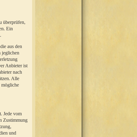
u überprüfen,
en. Ein
.
 die aus den
n jeglichen
erletzung
r Anbieter ist
nbieter nach
tzen. Alle
e mögliche
t. Jede vom
hen Zustimmung
tzung,
dien und