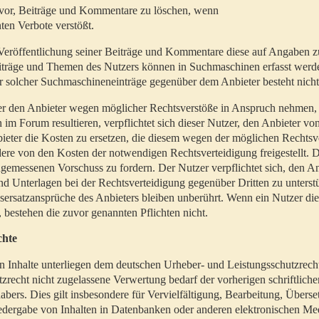
t vor, Beiträge und Kommentare zu löschen, wenn
ten Verbote verstößt.
er Veröffentlichung seiner Beiträge und Kommentare diese auf Angaben z
Beiträge und Themen des Nutzers können in Suchmaschinen erfasst werd
 solcher Suchmaschineneinträge gegenüber dem Anbieter besteht nicht
utzer den Anbieter wegen möglicher Rechtsverstöße in Anspruch nehmen,
 im Forum resultieren, verpflichtet sich dieser Nutzer, den Anbieter vo
eter die Kosten zu ersetzen, die diesem wegen der möglichen Rechtsv
ere von den Kosten der notwendigen Rechtsverteidigung freigestellt. De
ngemessenen Vorschuss zu fordern. Der Nutzer verpflichtet sich, den A
d Unterlagen bei der Rechtsverteidigung gegenüber Dritten zu unterstü
ersatzansprüche des Anbieters bleiben unberührt. Wenn ein Nutzer di
, bestehen die zuvor genannten Pflichten nicht.
chte
en Inhalte unterliegen dem deutschen Urheber- und Leistungsschutzrech
zrecht nicht zugelassene Verwertung bedarf der vorherigen schriftlic
abers. Dies gilt insbesondere für Vervielfältigung, Bearbeitung, Überse
edergabe von Inhalten in Datenbanken oder anderen elektronischen Me