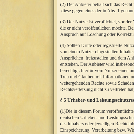
(2) Der Anbieter behält sich das Rech
diese gegen eines der in Abs. 1 genann
(3) Der Nutzer ist verpflichtet, vor d
die er nicht veröffentlichen möchte. 
Anspruch auf Löschung oder Korrektur
(4) Sollten Dritte oder registrierte N
von einem Nutzer eingestellten Inhalten
Ansprüchen freizustellen und dem Anbi
entstehen. Der Anbieter wird insbesond
berechtigt, hierfür vom Nutzer einen a
Treu und Glauben mit Informationen un
weitergehenden Rechte sowie Schadens
Rechtsverletzung nicht zu vertreten hat
§ 5 Urheber- und Leistungsschutzre
(1)Die in diesem Forum veröffentlicht
deutschen Urheber- und Leistungsschut
des Inhabers oder jeweiligen Rechteinh
Einspeicherung, Verarbeitung bzw. Wi