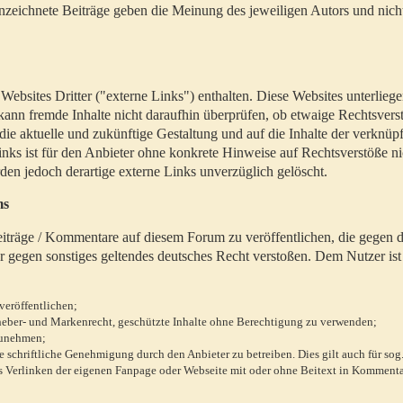
zeichnete Beiträge geben die Meinung des jeweiligen Autors und nich
bsites Dritter ("externe Links") enthalten. Diese Websites unterlieg
 kann fremde Inhalte nicht daraufhin überprüfen, ob etwaige Rechtsvers
 die aktuelle und zukünftige Gestaltung und auf die Inhalte der verknüpf
inks ist für den Anbieter ohne konkrete Hinweise auf Rechtsverstöße n
en jedoch derartige externe Links unverzüglich gelöscht.
ms
 Beiträge / Kommentare auf diesem Forum zu veröffentlichen, die gegen d
r gegen sonstiges geltendes deutsches Recht verstoßen. Dem Nutzer ist
veröffentlichen;
rheber- und Markenrecht, geschützte Inhalte ohne Berechtigung zu verwenden;
zunehmen;
chriftliche Genehmigung durch den Anbieter zu betreiben. Dies gilt auch für sog
 Verlinken der eigenen Fanpage oder Webseite mit oder ohne Beitext in Kommenta