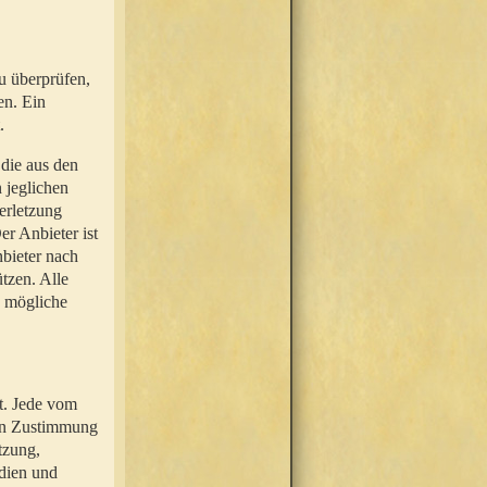
u überprüfen,
en. Ein
.
 die aus den
n jeglichen
erletzung
r Anbieter ist
nbieter nach
tzen. Alle
e mögliche
t. Jede vom
hen Zustimmung
tzung,
dien und