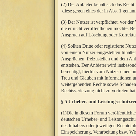
(2) Der Anbieter behält sich das Rech
diese gegen eines der in Abs. 1 genann
(3) Der Nutzer ist verpflichtet, vor d
die er nicht veröffentlichen möchte. 
Anspruch auf Löschung oder Korrektur
(4) Sollten Dritte oder registrierte N
von einem Nutzer eingestellten Inhalten
Ansprüchen freizustellen und dem Anbi
entstehen. Der Anbieter wird insbesond
berechtigt, hierfür vom Nutzer einen a
Treu und Glauben mit Informationen un
weitergehenden Rechte sowie Schadens
Rechtsverletzung nicht zu vertreten hat
§ 5 Urheber- und Leistungsschutzre
(1)Die in diesem Forum veröffentlicht
deutschen Urheber- und Leistungsschut
des Inhabers oder jeweiligen Rechteinh
Einspeicherung, Verarbeitung bzw. Wi