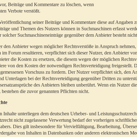
t vor, Beiträge und Kommentare zu löschen, wenn
ten Verbote verstößt.
er Veröffentlichung seiner Beiträge und Kommentare diese auf Angaben z
Beiträge und Themen des Nutzers können in Suchmaschinen erfasst werd
 solcher Suchmaschineneinträge gegenüber dem Anbieter besteht nicht
utzer den Anbieter wegen möglicher Rechtsverstöße in Anspruch nehmen,
 im Forum resultieren, verpflichtet sich dieser Nutzer, den Anbieter vo
eter die Kosten zu ersetzen, die diesem wegen der möglichen Rechtsv
ere von den Kosten der notwendigen Rechtsverteidigung freigestellt. De
ngemessenen Vorschuss zu fordern. Der Nutzer verpflichtet sich, den A
d Unterlagen bei der Rechtsverteidigung gegenüber Dritten zu unterstü
ersatzansprüche des Anbieters bleiben unberührt. Wenn ein Nutzer di
, bestehen die zuvor genannten Pflichten nicht.
chte
en Inhalte unterliegen dem deutschen Urheber- und Leistungsschutzrech
zrecht nicht zugelassene Verwertung bedarf der vorherigen schriftlic
abers. Dies gilt insbesondere für Vervielfältigung, Bearbeitung, Überse
edergabe von Inhalten in Datenbanken oder anderen elektronischen Me