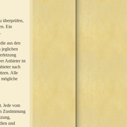
u überprüfen,
en. Ein
.
 die aus den
n jeglichen
erletzung
r Anbieter ist
nbieter nach
tzen. Alle
e mögliche
t. Jede vom
hen Zustimmung
tzung,
dien und