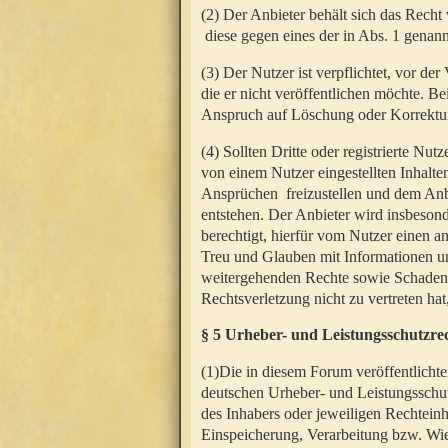
(2) Der Anbieter behält sich das Rech
diese gegen eines der in Abs. 1 genann
(3) Der Nutzer ist verpflichtet, vor d
die er nicht veröffentlichen möchte. 
Anspruch auf Löschung oder Korrektur
(4) Sollten Dritte oder registrierte N
von einem Nutzer eingestellten Inhalten
Ansprüchen freizustellen und dem Anbi
entstehen. Der Anbieter wird insbesond
berechtigt, hierfür vom Nutzer einen a
Treu und Glauben mit Informationen un
weitergehenden Rechte sowie Schadens
Rechtsverletzung nicht zu vertreten hat
§ 5 Urheber- und Leistungsschutzre
(1)Die in diesem Forum veröffentlicht
deutschen Urheber- und Leistungsschut
des Inhabers oder jeweiligen Rechteinh
Einspeicherung, Verarbeitung bzw. Wi