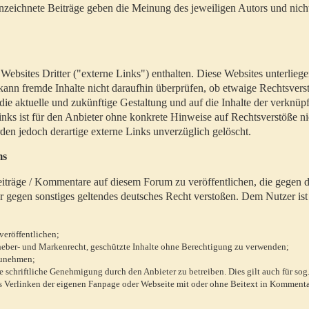
zeichnete Beiträge geben die Meinung des jeweiligen Autors und nich
bsites Dritter ("externe Links") enthalten. Diese Websites unterlieg
 kann fremde Inhalte nicht daraufhin überprüfen, ob etwaige Rechtsvers
 die aktuelle und zukünftige Gestaltung und auf die Inhalte der verknüpf
inks ist für den Anbieter ohne konkrete Hinweise auf Rechtsverstöße n
en jedoch derartige externe Links unverzüglich gelöscht.
ms
 Beiträge / Kommentare auf diesem Forum zu veröffentlichen, die gegen d
r gegen sonstiges geltendes deutsches Recht verstoßen. Dem Nutzer ist
veröffentlichen;
rheber- und Markenrecht, geschützte Inhalte ohne Berechtigung zu verwenden;
zunehmen;
chriftliche Genehmigung durch den Anbieter zu betreiben. Dies gilt auch für sog
 Verlinken der eigenen Fanpage oder Webseite mit oder ohne Beitext in Kommenta