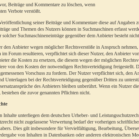
t vor, Beiträge und Kommentare zu löschen, wenn
ten Verbote verstößt.
er Veröffentlichung seiner Beiträge und Kommentare diese auf Angaben z
Beiträge und Themen des Nutzers können in Suchmaschinen erfasst werd
 solcher Suchmaschineneinträge gegenüber dem Anbieter besteht nicht
utzer den Anbieter wegen möglicher Rechtsverstöße in Anspruch nehmen,
 im Forum resultieren, verpflichtet sich dieser Nutzer, den Anbieter vo
eter die Kosten zu ersetzen, die diesem wegen der möglichen Rechtsv
ere von den Kosten der notwendigen Rechtsverteidigung freigestellt. De
ngemessenen Vorschuss zu fordern. Der Nutzer verpflichtet sich, den A
d Unterlagen bei der Rechtsverteidigung gegenüber Dritten zu unterstü
ersatzansprüche des Anbieters bleiben unberührt. Wenn ein Nutzer di
, bestehen die zuvor genannten Pflichten nicht.
chte
en Inhalte unterliegen dem deutschen Urheber- und Leistungsschutzrech
zrecht nicht zugelassene Verwertung bedarf der vorherigen schriftlic
abers. Dies gilt insbesondere für Vervielfältigung, Bearbeitung, Überse
edergabe von Inhalten in Datenbanken oder anderen elektronischen Me