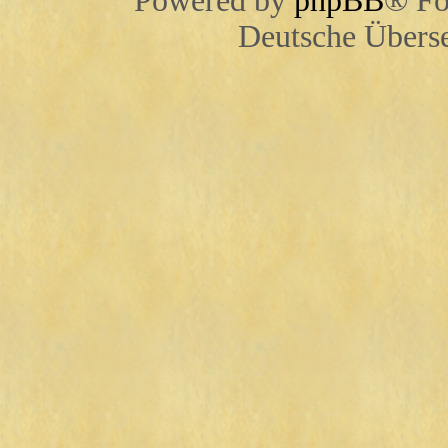
Powered by
phpBB
® Fo
Deutsche Übers