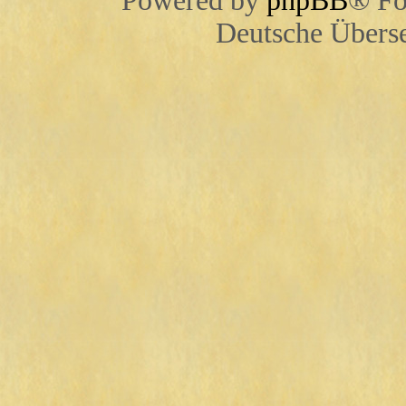
Powered by
phpBB
® Fo
Deutsche Übers