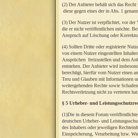
(2) Der Anbieter behält sich das Rech
diese gegen eines der in Abs. 1 genann
(3) Der Nutzer ist verpflichtet, vor d
die er nicht veröffentlichen möchte. 
Anspruch auf Löschung oder Korrektur
(4) Sollten Dritte oder registrierte N
von einem Nutzer eingestellten Inhalten
Ansprüchen freizustellen und dem Anbi
entstehen. Der Anbieter wird insbesond
berechtigt, hierfür vom Nutzer einen a
Treu und Glauben mit Informationen un
weitergehenden Rechte sowie Schadens
Rechtsverletzung nicht zu vertreten hat
§ 5 Urheber- und Leistungsschutzre
(1)Die in diesem Forum veröffentlicht
deutschen Urheber- und Leistungsschut
des Inhabers oder jeweiligen Rechteinh
Einspeicherung, Verarbeitung bzw. Wi