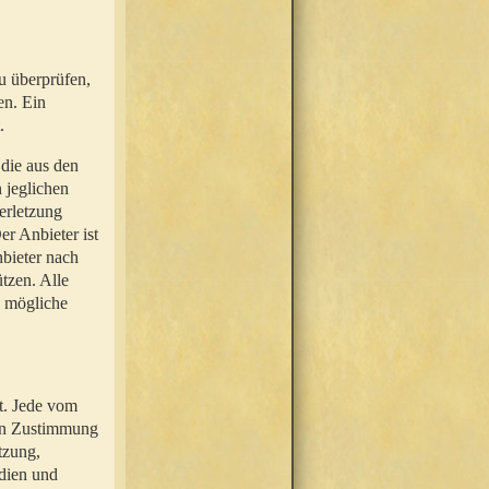
u überprüfen,
en. Ein
.
 die aus den
n jeglichen
erletzung
r Anbieter ist
nbieter nach
tzen. Alle
e mögliche
t. Jede vom
hen Zustimmung
tzung,
dien und