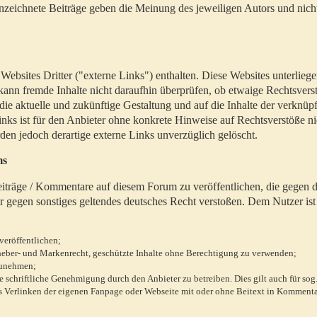
zeichnete Beiträge geben die Meinung des jeweiligen Autors und nich
bsites Dritter ("externe Links") enthalten. Diese Websites unterlieg
 kann fremde Inhalte nicht daraufhin überprüfen, ob etwaige Rechtsvers
 die aktuelle und zukünftige Gestaltung und auf die Inhalte der verknüpf
inks ist für den Anbieter ohne konkrete Hinweise auf Rechtsverstöße n
en jedoch derartige externe Links unverzüglich gelöscht.
ms
 Beiträge / Kommentare auf diesem Forum zu veröffentlichen, die gegen d
r gegen sonstiges geltendes deutsches Recht verstoßen. Dem Nutzer ist
veröffentlichen;
rheber- und Markenrecht, geschützte Inhalte ohne Berechtigung zu verwenden;
zunehmen;
chriftliche Genehmigung durch den Anbieter zu betreiben. Dies gilt auch für sog
 Verlinken der eigenen Fanpage oder Webseite mit oder ohne Beitext in Kommenta