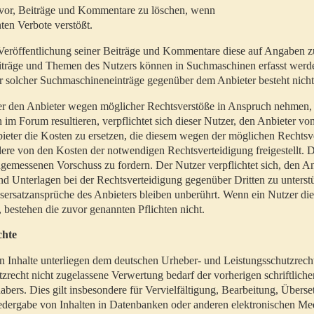
t vor, Beiträge und Kommentare zu löschen, wenn
ten Verbote verstößt.
er Veröffentlichung seiner Beiträge und Kommentare diese auf Angaben z
Beiträge und Themen des Nutzers können in Suchmaschinen erfasst werd
 solcher Suchmaschineneinträge gegenüber dem Anbieter besteht nicht
utzer den Anbieter wegen möglicher Rechtsverstöße in Anspruch nehmen,
 im Forum resultieren, verpflichtet sich dieser Nutzer, den Anbieter vo
eter die Kosten zu ersetzen, die diesem wegen der möglichen Rechtsv
ere von den Kosten der notwendigen Rechtsverteidigung freigestellt. De
ngemessenen Vorschuss zu fordern. Der Nutzer verpflichtet sich, den A
d Unterlagen bei der Rechtsverteidigung gegenüber Dritten zu unterstü
ersatzansprüche des Anbieters bleiben unberührt. Wenn ein Nutzer di
, bestehen die zuvor genannten Pflichten nicht.
chte
en Inhalte unterliegen dem deutschen Urheber- und Leistungsschutzrech
zrecht nicht zugelassene Verwertung bedarf der vorherigen schriftlic
abers. Dies gilt insbesondere für Vervielfältigung, Bearbeitung, Überse
edergabe von Inhalten in Datenbanken oder anderen elektronischen Me