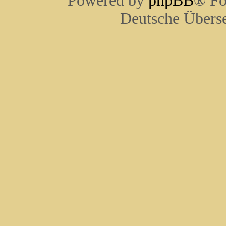
Powered by
phpBB
® Fo
Deutsche Übers