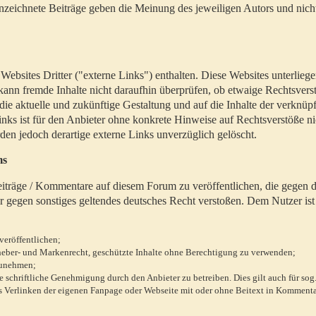
zeichnete Beiträge geben die Meinung des jeweiligen Autors und nich
bsites Dritter ("externe Links") enthalten. Diese Websites unterlieg
 kann fremde Inhalte nicht daraufhin überprüfen, ob etwaige Rechtsvers
 die aktuelle und zukünftige Gestaltung und auf die Inhalte der verknüpf
inks ist für den Anbieter ohne konkrete Hinweise auf Rechtsverstöße n
en jedoch derartige externe Links unverzüglich gelöscht.
ms
 Beiträge / Kommentare auf diesem Forum zu veröffentlichen, die gegen d
r gegen sonstiges geltendes deutsches Recht verstoßen. Dem Nutzer ist
veröffentlichen;
rheber- und Markenrecht, geschützte Inhalte ohne Berechtigung zu verwenden;
zunehmen;
chriftliche Genehmigung durch den Anbieter zu betreiben. Dies gilt auch für sog
 Verlinken der eigenen Fanpage oder Webseite mit oder ohne Beitext in Kommenta