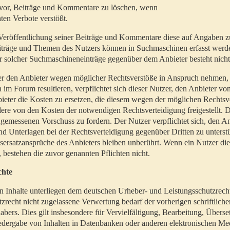
t vor, Beiträge und Kommentare zu löschen, wenn
ten Verbote verstößt.
er Veröffentlichung seiner Beiträge und Kommentare diese auf Angaben z
Beiträge und Themen des Nutzers können in Suchmaschinen erfasst werd
 solcher Suchmaschineneinträge gegenüber dem Anbieter besteht nicht
utzer den Anbieter wegen möglicher Rechtsverstöße in Anspruch nehmen,
 im Forum resultieren, verpflichtet sich dieser Nutzer, den Anbieter vo
eter die Kosten zu ersetzen, die diesem wegen der möglichen Rechtsv
ere von den Kosten der notwendigen Rechtsverteidigung freigestellt. De
ngemessenen Vorschuss zu fordern. Der Nutzer verpflichtet sich, den A
d Unterlagen bei der Rechtsverteidigung gegenüber Dritten zu unterstü
ersatzansprüche des Anbieters bleiben unberührt. Wenn ein Nutzer di
, bestehen die zuvor genannten Pflichten nicht.
chte
en Inhalte unterliegen dem deutschen Urheber- und Leistungsschutzrech
zrecht nicht zugelassene Verwertung bedarf der vorherigen schriftlic
abers. Dies gilt insbesondere für Vervielfältigung, Bearbeitung, Überse
edergabe von Inhalten in Datenbanken oder anderen elektronischen Me