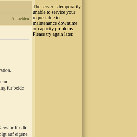
Anmelden
ation.
 eine
ung für beide
Gewähr für die
olgt auf eigene