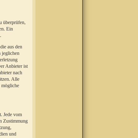
u überprüfen,
en. Ein
.
 die aus den
n jeglichen
erletzung
r Anbieter ist
nbieter nach
tzen. Alle
e mögliche
t. Jede vom
hen Zustimmung
tzung,
dien und