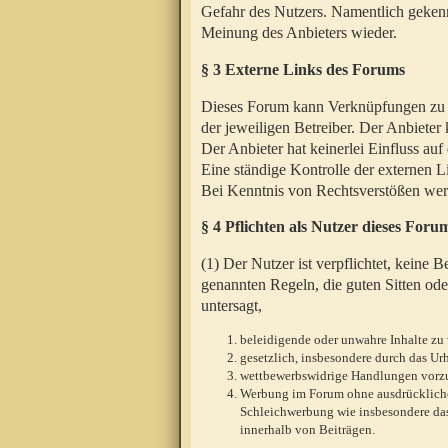
Gefahr des Nutzers. Namentlich gekenn
Meinung des Anbieters wieder.
§ 3 Externe Links des Forums
Dieses Forum kann Verknüpfungen zu We
der jeweiligen Betreiber. Der Anbieter
Der Anbieter hat keinerlei Einfluss auf
Eine ständige Kontrolle der externen L
Bei Kenntnis von Rechtsverstößen werd
§ 4 Pflichten als Nutzer dieses Foru
(1) Der Nutzer ist verpflichtet, keine
genannten Regeln, die guten Sitten ode
untersagt,
beleidigende oder unwahre Inhalte zu 
gesetzlich, insbesondere durch das U
wettbewerbswidrige Handlungen vor
Werbung im Forum ohne ausdrückliche s
Schleichwerbung wie insbesondere das
innerhalb von Beiträgen.