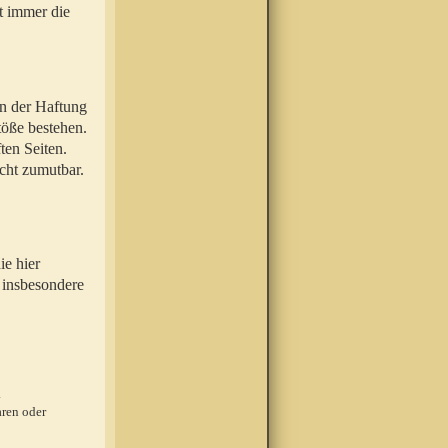
t immer die
en der Haftung
töße bestehen.
ten Seiten.
icht zumutbar.
ie hier
 insbesondere
.
ren oder