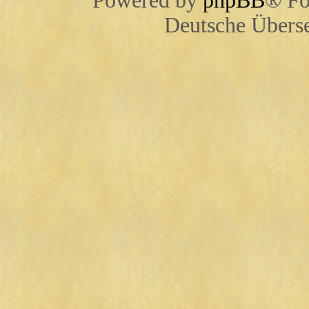
Powered by
phpBB
® Fo
Deutsche Übers