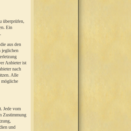
u überprüfen,
en. Ein
.
 die aus den
n jeglichen
erletzung
r Anbieter ist
nbieter nach
tzen. Alle
e mögliche
t. Jede vom
hen Zustimmung
tzung,
dien und