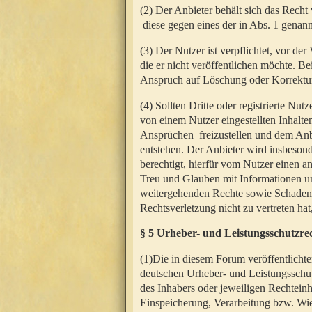
(2) Der Anbieter behält sich das Rech
diese gegen eines der in Abs. 1 genann
(3) Der Nutzer ist verpflichtet, vor d
die er nicht veröffentlichen möchte. 
Anspruch auf Löschung oder Korrektur
(4) Sollten Dritte oder registrierte N
von einem Nutzer eingestellten Inhalten
Ansprüchen freizustellen und dem Anbi
entstehen. Der Anbieter wird insbesond
berechtigt, hierfür vom Nutzer einen a
Treu und Glauben mit Informationen un
weitergehenden Rechte sowie Schadens
Rechtsverletzung nicht zu vertreten hat
§ 5 Urheber- und Leistungsschutzre
(1)Die in diesem Forum veröffentlicht
deutschen Urheber- und Leistungsschut
des Inhabers oder jeweiligen Rechteinh
Einspeicherung, Verarbeitung bzw. Wi