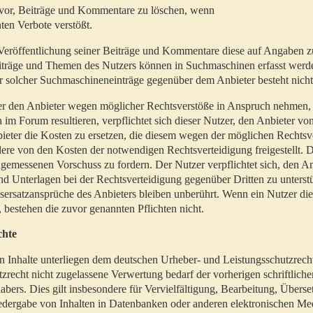
t vor, Beiträge und Kommentare zu löschen, wenn
ten Verbote verstößt.
er Veröffentlichung seiner Beiträge und Kommentare diese auf Angaben z
Beiträge und Themen des Nutzers können in Suchmaschinen erfasst werd
 solcher Suchmaschineneinträge gegenüber dem Anbieter besteht nicht
utzer den Anbieter wegen möglicher Rechtsverstöße in Anspruch nehmen,
 im Forum resultieren, verpflichtet sich dieser Nutzer, den Anbieter vo
eter die Kosten zu ersetzen, die diesem wegen der möglichen Rechtsv
ere von den Kosten der notwendigen Rechtsverteidigung freigestellt. De
ngemessenen Vorschuss zu fordern. Der Nutzer verpflichtet sich, den A
d Unterlagen bei der Rechtsverteidigung gegenüber Dritten zu unterstü
ersatzansprüche des Anbieters bleiben unberührt. Wenn ein Nutzer di
, bestehen die zuvor genannten Pflichten nicht.
chte
en Inhalte unterliegen dem deutschen Urheber- und Leistungsschutzrech
zrecht nicht zugelassene Verwertung bedarf der vorherigen schriftlic
abers. Dies gilt insbesondere für Vervielfältigung, Bearbeitung, Überse
edergabe von Inhalten in Datenbanken oder anderen elektronischen Me