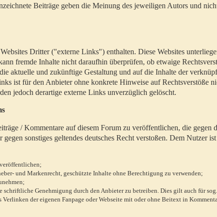
zeichnete Beiträge geben die Meinung des jeweiligen Autors und nich
bsites Dritter ("externe Links") enthalten. Diese Websites unterlieg
 kann fremde Inhalte nicht daraufhin überprüfen, ob etwaige Rechtsvers
 die aktuelle und zukünftige Gestaltung und auf die Inhalte der verknüpf
inks ist für den Anbieter ohne konkrete Hinweise auf Rechtsverstöße n
en jedoch derartige externe Links unverzüglich gelöscht.
ms
 Beiträge / Kommentare auf diesem Forum zu veröffentlichen, die gegen d
r gegen sonstiges geltendes deutsches Recht verstoßen. Dem Nutzer ist
veröffentlichen;
rheber- und Markenrecht, geschützte Inhalte ohne Berechtigung zu verwenden;
zunehmen;
chriftliche Genehmigung durch den Anbieter zu betreiben. Dies gilt auch für sog
 Verlinken der eigenen Fanpage oder Webseite mit oder ohne Beitext in Kommenta