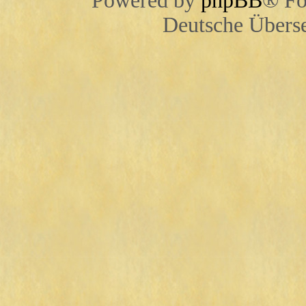
Powered by
phpBB
® Fo
Deutsche Übers