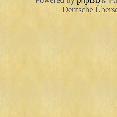
Powered by
phpBB
® Fo
Deutsche Übers