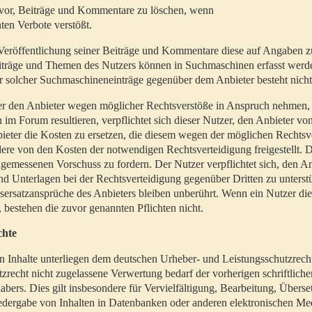
t vor, Beiträge und Kommentare zu löschen, wenn
ten Verbote verstößt.
er Veröffentlichung seiner Beiträge und Kommentare diese auf Angaben z
Beiträge und Themen des Nutzers können in Suchmaschinen erfasst werd
 solcher Suchmaschineneinträge gegenüber dem Anbieter besteht nicht
utzer den Anbieter wegen möglicher Rechtsverstöße in Anspruch nehmen,
 im Forum resultieren, verpflichtet sich dieser Nutzer, den Anbieter vo
eter die Kosten zu ersetzen, die diesem wegen der möglichen Rechtsv
ere von den Kosten der notwendigen Rechtsverteidigung freigestellt. De
ngemessenen Vorschuss zu fordern. Der Nutzer verpflichtet sich, den A
d Unterlagen bei der Rechtsverteidigung gegenüber Dritten zu unterstü
ersatzansprüche des Anbieters bleiben unberührt. Wenn ein Nutzer di
, bestehen die zuvor genannten Pflichten nicht.
chte
en Inhalte unterliegen dem deutschen Urheber- und Leistungsschutzrech
zrecht nicht zugelassene Verwertung bedarf der vorherigen schriftlic
abers. Dies gilt insbesondere für Vervielfältigung, Bearbeitung, Überse
edergabe von Inhalten in Datenbanken oder anderen elektronischen Me