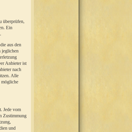
u überprüfen,
en. Ein
.
 die aus den
n jeglichen
erletzung
r Anbieter ist
nbieter nach
tzen. Alle
e mögliche
t. Jede vom
hen Zustimmung
tzung,
dien und