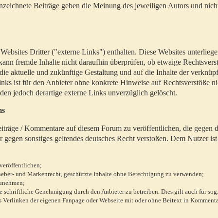
zeichnete Beiträge geben die Meinung des jeweiligen Autors und nich
bsites Dritter ("externe Links") enthalten. Diese Websites unterlieg
 kann fremde Inhalte nicht daraufhin überprüfen, ob etwaige Rechtsvers
 die aktuelle und zukünftige Gestaltung und auf die Inhalte der verknüpf
inks ist für den Anbieter ohne konkrete Hinweise auf Rechtsverstöße n
en jedoch derartige externe Links unverzüglich gelöscht.
ms
 Beiträge / Kommentare auf diesem Forum zu veröffentlichen, die gegen d
r gegen sonstiges geltendes deutsches Recht verstoßen. Dem Nutzer ist
veröffentlichen;
rheber- und Markenrecht, geschützte Inhalte ohne Berechtigung zu verwenden;
zunehmen;
chriftliche Genehmigung durch den Anbieter zu betreiben. Dies gilt auch für sog
 Verlinken der eigenen Fanpage oder Webseite mit oder ohne Beitext in Kommenta