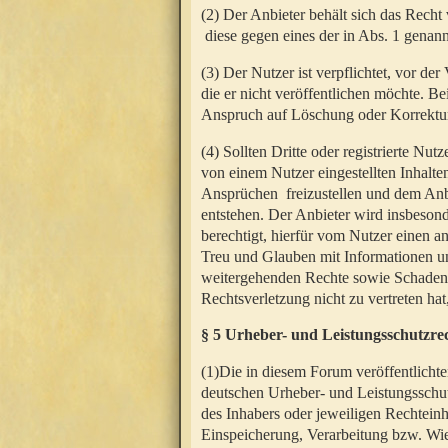
(2) Der Anbieter behält sich das Rech
diese gegen eines der in Abs. 1 genann
(3) Der Nutzer ist verpflichtet, vor d
die er nicht veröffentlichen möchte. 
Anspruch auf Löschung oder Korrektur
(4) Sollten Dritte oder registrierte N
von einem Nutzer eingestellten Inhalten
Ansprüchen freizustellen und dem Anbi
entstehen. Der Anbieter wird insbesond
berechtigt, hierfür vom Nutzer einen a
Treu und Glauben mit Informationen un
weitergehenden Rechte sowie Schadens
Rechtsverletzung nicht zu vertreten hat
§ 5 Urheber- und Leistungsschutzre
(1)Die in diesem Forum veröffentlicht
deutschen Urheber- und Leistungsschut
des Inhabers oder jeweiligen Rechteinh
Einspeicherung, Verarbeitung bzw. Wi