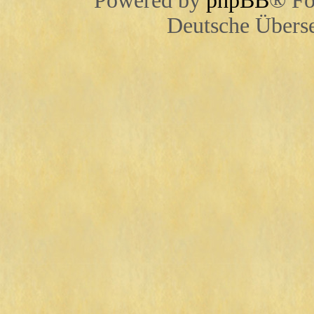
Powered by
phpBB
® Fo
Deutsche Übers