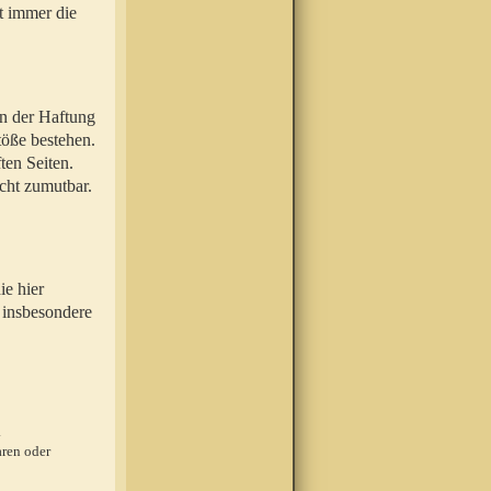
t immer die
en der Haftung
töße bestehen.
ten Seiten.
icht zumutbar.
ie hier
 insbesondere
.
ren oder