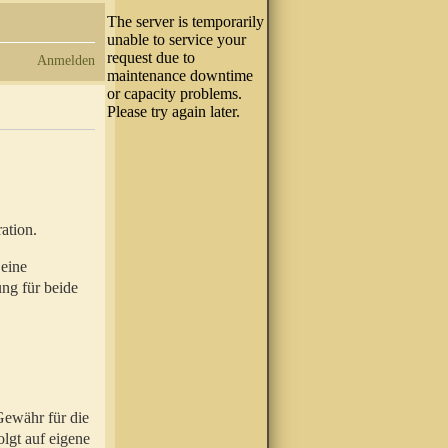
Anmelden
ation.
 eine
ung für beide
Gewähr für die
olgt auf eigene