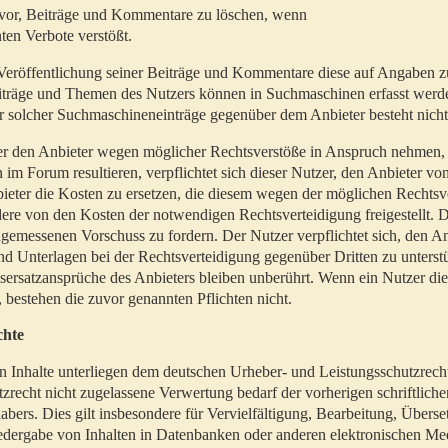
t vor, Beiträge und Kommentare zu löschen, wenn
ten Verbote verstößt.
er Veröffentlichung seiner Beiträge und Kommentare diese auf Angaben z
Beiträge und Themen des Nutzers können in Suchmaschinen erfasst werd
 solcher Suchmaschineneinträge gegenüber dem Anbieter besteht nicht
utzer den Anbieter wegen möglicher Rechtsverstöße in Anspruch nehmen,
 im Forum resultieren, verpflichtet sich dieser Nutzer, den Anbieter vo
eter die Kosten zu ersetzen, die diesem wegen der möglichen Rechtsv
ere von den Kosten der notwendigen Rechtsverteidigung freigestellt. De
ngemessenen Vorschuss zu fordern. Der Nutzer verpflichtet sich, den A
d Unterlagen bei der Rechtsverteidigung gegenüber Dritten zu unterstü
ersatzansprüche des Anbieters bleiben unberührt. Wenn ein Nutzer di
, bestehen die zuvor genannten Pflichten nicht.
chte
en Inhalte unterliegen dem deutschen Urheber- und Leistungsschutzrech
zrecht nicht zugelassene Verwertung bedarf der vorherigen schriftlic
abers. Dies gilt insbesondere für Vervielfältigung, Bearbeitung, Überse
edergabe von Inhalten in Datenbanken oder anderen elektronischen Me