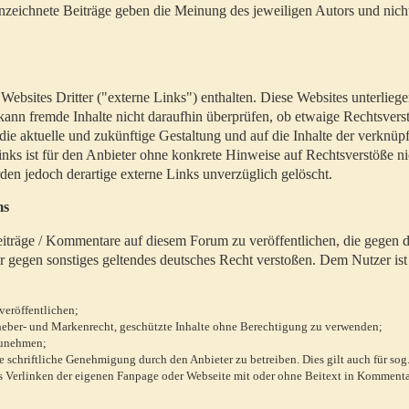
zeichnete Beiträge geben die Meinung des jeweiligen Autors und nich
bsites Dritter ("externe Links") enthalten. Diese Websites unterlieg
 kann fremde Inhalte nicht daraufhin überprüfen, ob etwaige Rechtsvers
 die aktuelle und zukünftige Gestaltung und auf die Inhalte der verknüpf
inks ist für den Anbieter ohne konkrete Hinweise auf Rechtsverstöße n
en jedoch derartige externe Links unverzüglich gelöscht.
ms
 Beiträge / Kommentare auf diesem Forum zu veröffentlichen, die gegen d
r gegen sonstiges geltendes deutsches Recht verstoßen. Dem Nutzer ist
veröffentlichen;
rheber- und Markenrecht, geschützte Inhalte ohne Berechtigung zu verwenden;
zunehmen;
chriftliche Genehmigung durch den Anbieter zu betreiben. Dies gilt auch für sog
 Verlinken der eigenen Fanpage oder Webseite mit oder ohne Beitext in Kommenta