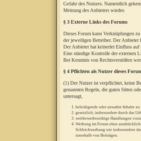
Gefahr des Nutzers. Namentlich gekenn
Meinung des Anbieters wieder.
§ 3 Externe Links des Forums
Dieses Forum kann Verknüpfungen zu We
der jeweiligen Betreiber. Der Anbieter
Der Anbieter hat keinerlei Einfluss auf
Eine ständige Kontrolle der externen L
Bei Kenntnis von Rechtsverstößen werd
§ 4 Pflichten als Nutzer dieses Foru
(1) Der Nutzer ist verpflichtet, keine
genannten Regeln, die guten Sitten ode
untersagt,
beleidigende oder unwahre Inhalte zu 
gesetzlich, insbesondere durch das U
wettbewerbswidrige Handlungen vor
Werbung im Forum ohne ausdrückliche s
Schleichwerbung wie insbesondere das
innerhalb von Beiträgen.