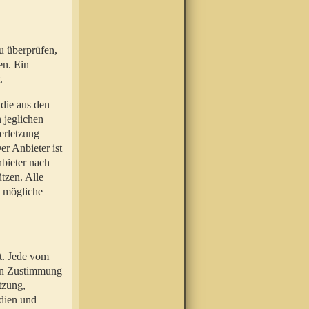
u überprüfen,
en. Ein
.
 die aus den
n jeglichen
erletzung
r Anbieter ist
nbieter nach
tzen. Alle
e mögliche
t. Jede vom
hen Zustimmung
tzung,
dien und