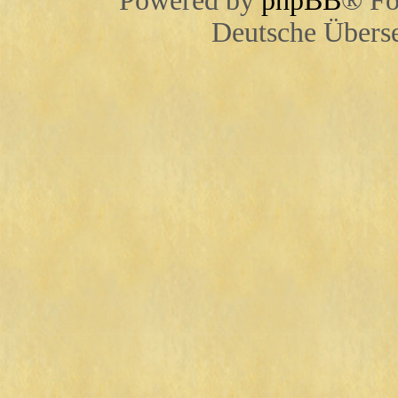
Powered by
phpBB
® Fo
Deutsche Übers