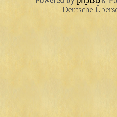
Powered by
phpBB
® Fo
Deutsche Übers