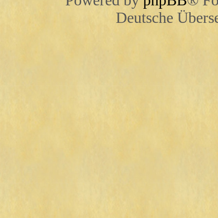
Powered by
phpBB
® Fo
Deutsche Übers