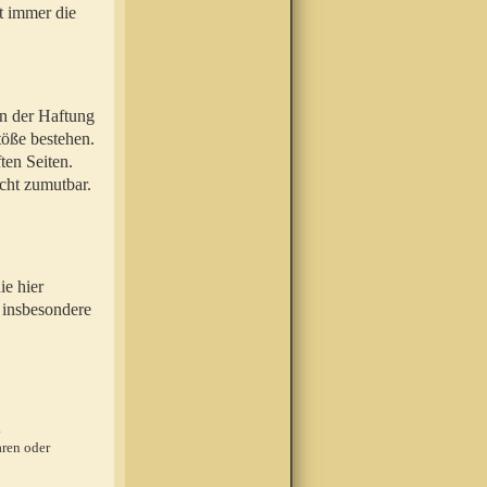
t immer die
en der Haftung
töße bestehen.
ten Seiten.
icht zumutbar.
ie hier
 insbesondere
.
ren oder