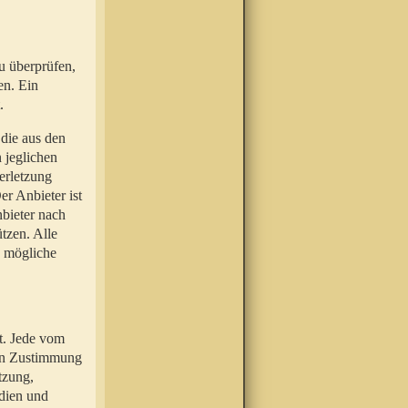
u überprüfen,
en. Ein
.
 die aus den
n jeglichen
erletzung
r Anbieter ist
nbieter nach
tzen. Alle
e mögliche
t. Jede vom
hen Zustimmung
tzung,
dien und