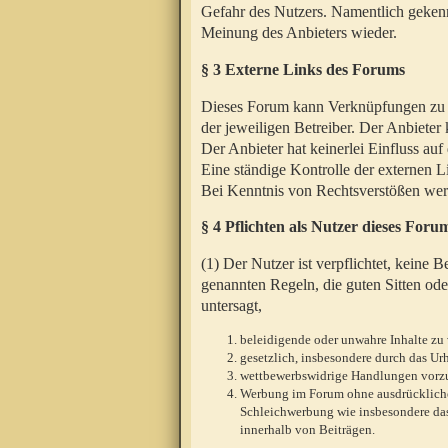
Gefahr des Nutzers. Namentlich gekenn
Meinung des Anbieters wieder.
§ 3 Externe Links des Forums
Dieses Forum kann Verknüpfungen zu We
der jeweiligen Betreiber. Der Anbieter
Der Anbieter hat keinerlei Einfluss auf
Eine ständige Kontrolle der externen L
Bei Kenntnis von Rechtsverstößen werd
§ 4 Pflichten als Nutzer dieses Foru
(1) Der Nutzer ist verpflichtet, keine
genannten Regeln, die guten Sitten ode
untersagt,
beleidigende oder unwahre Inhalte zu 
gesetzlich, insbesondere durch das U
wettbewerbswidrige Handlungen vor
Werbung im Forum ohne ausdrückliche s
Schleichwerbung wie insbesondere das
innerhalb von Beiträgen.