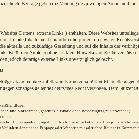
zeichnete Beiträge geben die Meinung des jeweiligen Autors und nich
bsites Dritter ("externe Links") enthalten. Diese Websites unterlieg
 kann fremde Inhalte nicht daraufhin überprüfen, ob etwaige Rechtsvers
 die aktuelle und zukünftige Gestaltung und auf die Inhalte der verknüpf
inks ist für den Anbieter ohne konkrete Hinweise auf Rechtsverstöße n
en jedoch derartige externe Links unverzüglich gelöscht.
ms
 Beiträge / Kommentare auf diesem Forum zu veröffentlichen, die gegen d
r gegen sonstiges geltendes deutsches Recht verstoßen. Dem Nutzer ist
veröffentlichen;
rheber- und Markenrecht, geschützte Inhalte ohne Berechtigung zu verwenden;
zunehmen;
chriftliche Genehmigung durch den Anbieter zu betreiben. Dies gilt auch für sog
 Verlinken der eigenen Fanpage oder Webseite mit oder ohne Beitext in Kommenta