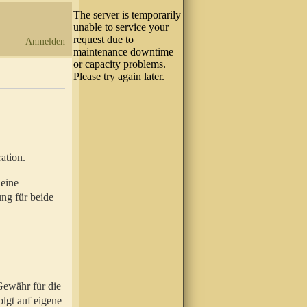
Anmelden
ation.
 eine
ung für beide
Gewähr für die
olgt auf eigene