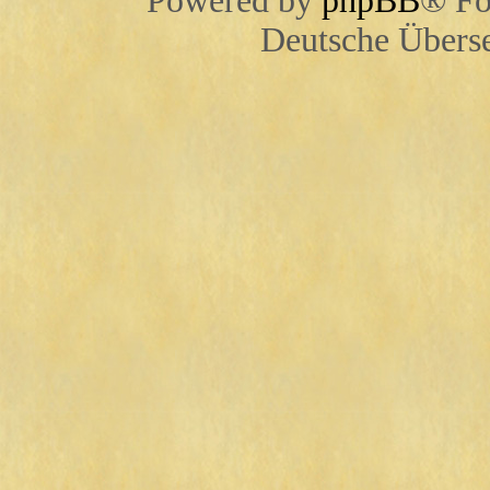
Powered by
phpBB
® Fo
Deutsche Übers