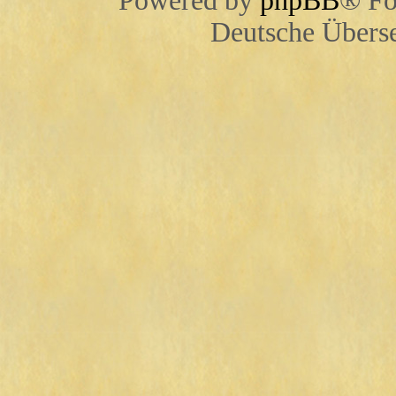
Powered by
phpBB
® Fo
Deutsche Übers