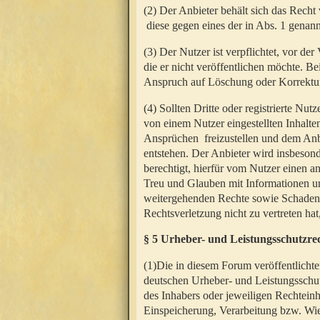
(2) Der Anbieter behält sich das Rech
diese gegen eines der in Abs. 1 genann
(3) Der Nutzer ist verpflichtet, vor d
die er nicht veröffentlichen möchte. 
Anspruch auf Löschung oder Korrektur
(4) Sollten Dritte oder registrierte N
von einem Nutzer eingestellten Inhalten
Ansprüchen freizustellen und dem Anbi
entstehen. Der Anbieter wird insbesond
berechtigt, hierfür vom Nutzer einen a
Treu und Glauben mit Informationen un
weitergehenden Rechte sowie Schadens
Rechtsverletzung nicht zu vertreten hat
§ 5 Urheber- und Leistungsschutzre
(1)Die in diesem Forum veröffentlicht
deutschen Urheber- und Leistungsschut
des Inhabers oder jeweiligen Rechteinh
Einspeicherung, Verarbeitung bzw. Wi