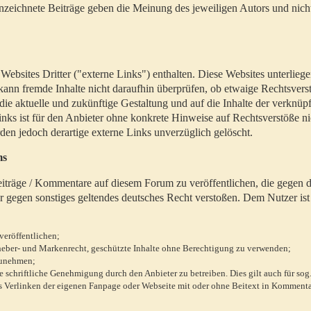
zeichnete Beiträge geben die Meinung des jeweiligen Autors und nich
bsites Dritter ("externe Links") enthalten. Diese Websites unterlieg
 kann fremde Inhalte nicht daraufhin überprüfen, ob etwaige Rechtsvers
 die aktuelle und zukünftige Gestaltung und auf die Inhalte der verknüpf
inks ist für den Anbieter ohne konkrete Hinweise auf Rechtsverstöße n
en jedoch derartige externe Links unverzüglich gelöscht.
ms
 Beiträge / Kommentare auf diesem Forum zu veröffentlichen, die gegen d
r gegen sonstiges geltendes deutsches Recht verstoßen. Dem Nutzer ist
veröffentlichen;
rheber- und Markenrecht, geschützte Inhalte ohne Berechtigung zu verwenden;
zunehmen;
chriftliche Genehmigung durch den Anbieter zu betreiben. Dies gilt auch für sog
 Verlinken der eigenen Fanpage oder Webseite mit oder ohne Beitext in Kommenta