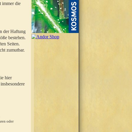
t immer die
en der Haftung
töße bestehen.
ten Seiten.
icht zumutbar.
ie hier
 insbesondere
.
ren oder