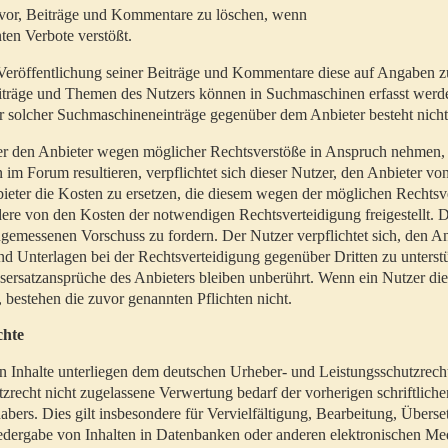
t vor, Beiträge und Kommentare zu löschen, wenn
ten Verbote verstößt.
er Veröffentlichung seiner Beiträge und Kommentare diese auf Angaben z
Beiträge und Themen des Nutzers können in Suchmaschinen erfasst werd
 solcher Suchmaschineneinträge gegenüber dem Anbieter besteht nicht
utzer den Anbieter wegen möglicher Rechtsverstöße in Anspruch nehmen,
 im Forum resultieren, verpflichtet sich dieser Nutzer, den Anbieter vo
eter die Kosten zu ersetzen, die diesem wegen der möglichen Rechtsv
ere von den Kosten der notwendigen Rechtsverteidigung freigestellt. De
ngemessenen Vorschuss zu fordern. Der Nutzer verpflichtet sich, den A
d Unterlagen bei der Rechtsverteidigung gegenüber Dritten zu unterstü
ersatzansprüche des Anbieters bleiben unberührt. Wenn ein Nutzer di
, bestehen die zuvor genannten Pflichten nicht.
chte
en Inhalte unterliegen dem deutschen Urheber- und Leistungsschutzrech
zrecht nicht zugelassene Verwertung bedarf der vorherigen schriftlic
abers. Dies gilt insbesondere für Vervielfältigung, Bearbeitung, Überse
edergabe von Inhalten in Datenbanken oder anderen elektronischen Me