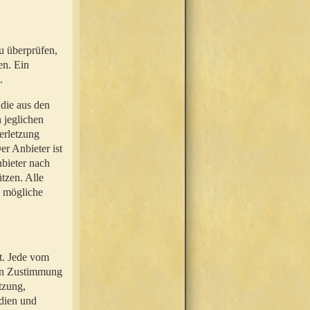
u überprüfen,
en. Ein
.
 die aus den
n jeglichen
erletzung
r Anbieter ist
nbieter nach
tzen. Alle
e mögliche
t. Jede vom
hen Zustimmung
tzung,
dien und