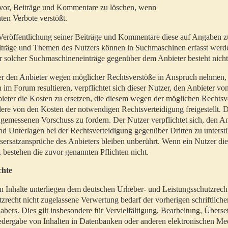
t vor, Beiträge und Kommentare zu löschen, wenn
ten Verbote verstößt.
er Veröffentlichung seiner Beiträge und Kommentare diese auf Angaben z
Beiträge und Themen des Nutzers können in Suchmaschinen erfasst werd
 solcher Suchmaschineneinträge gegenüber dem Anbieter besteht nicht
utzer den Anbieter wegen möglicher Rechtsverstöße in Anspruch nehmen,
 im Forum resultieren, verpflichtet sich dieser Nutzer, den Anbieter vo
eter die Kosten zu ersetzen, die diesem wegen der möglichen Rechtsv
ere von den Kosten der notwendigen Rechtsverteidigung freigestellt. De
ngemessenen Vorschuss zu fordern. Der Nutzer verpflichtet sich, den A
d Unterlagen bei der Rechtsverteidigung gegenüber Dritten zu unterstü
ersatzansprüche des Anbieters bleiben unberührt. Wenn ein Nutzer di
, bestehen die zuvor genannten Pflichten nicht.
chte
en Inhalte unterliegen dem deutschen Urheber- und Leistungsschutzrech
zrecht nicht zugelassene Verwertung bedarf der vorherigen schriftlic
abers. Dies gilt insbesondere für Vervielfältigung, Bearbeitung, Überse
edergabe von Inhalten in Datenbanken oder anderen elektronischen Me