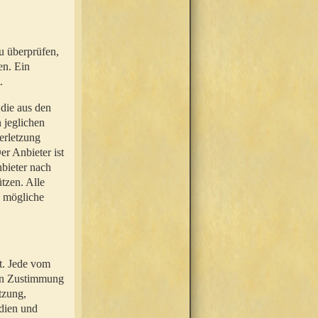
u überprüfen,
en. Ein
.
 die aus den
n jeglichen
erletzung
r Anbieter ist
nbieter nach
tzen. Alle
e mögliche
t. Jede vom
hen Zustimmung
tzung,
dien und