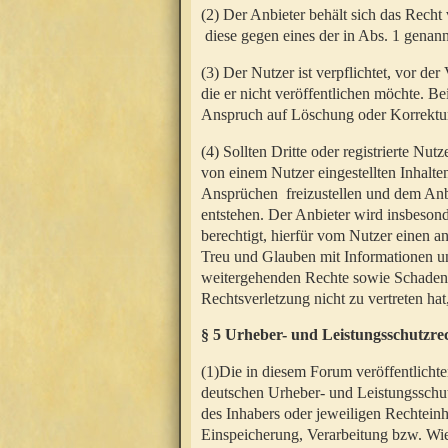
(2) Der Anbieter behält sich das Rech
diese gegen eines der in Abs. 1 genann
(3) Der Nutzer ist verpflichtet, vor d
die er nicht veröffentlichen möchte. 
Anspruch auf Löschung oder Korrektur
(4) Sollten Dritte oder registrierte N
von einem Nutzer eingestellten Inhalten
Ansprüchen freizustellen und dem Anbi
entstehen. Der Anbieter wird insbesond
berechtigt, hierfür vom Nutzer einen a
Treu und Glauben mit Informationen un
weitergehenden Rechte sowie Schadens
Rechtsverletzung nicht zu vertreten hat
§ 5 Urheber- und Leistungsschutzre
(1)Die in diesem Forum veröffentlicht
deutschen Urheber- und Leistungsschut
des Inhabers oder jeweiligen Rechteinh
Einspeicherung, Verarbeitung bzw. Wi