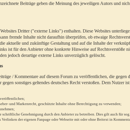
zeichnete Beiträge geben die Meinung des jeweiligen Autors und nich
bsites Dritter ("externe Links") enthalten. Diese Websites unterlieg
 kann fremde Inhalte nicht daraufhin überprüfen, ob etwaige Rechtsvers
 die aktuelle und zukünftige Gestaltung und auf die Inhalte der verknüpf
inks ist für den Anbieter ohne konkrete Hinweise auf Rechtsverstöße n
en jedoch derartige externe Links unverzüglich gelöscht.
ms
 Beiträge / Kommentare auf diesem Forum zu veröffentlichen, die gegen d
r gegen sonstiges geltendes deutsches Recht verstoßen. Dem Nutzer ist
veröffentlichen;
rheber- und Markenrecht, geschützte Inhalte ohne Berechtigung zu verwenden;
zunehmen;
chriftliche Genehmigung durch den Anbieter zu betreiben. Dies gilt auch für sog
 Verlinken der eigenen Fanpage oder Webseite mit oder ohne Beitext in Kommenta