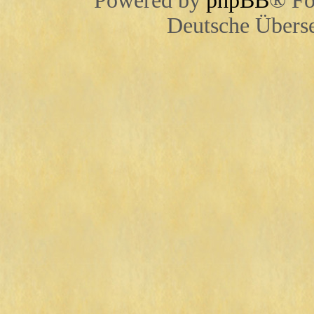
Powered by
phpBB
® Fo
Deutsche Übers