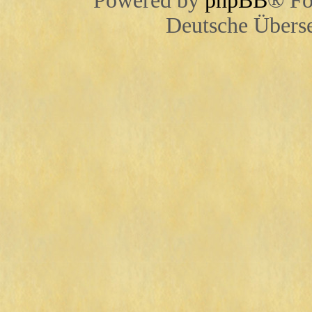
Powered by
phpBB
® Fo
Deutsche Übers