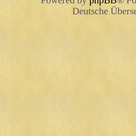
Powered by
phpBB
® Fo
Deutsche Übers