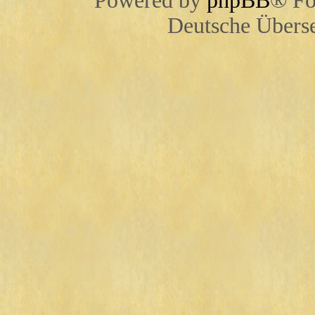
Powered by
phpBB
® Fo
Deutsche Übers