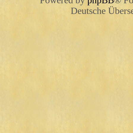
Powered by
phpBB
® Fo
Deutsche Übers