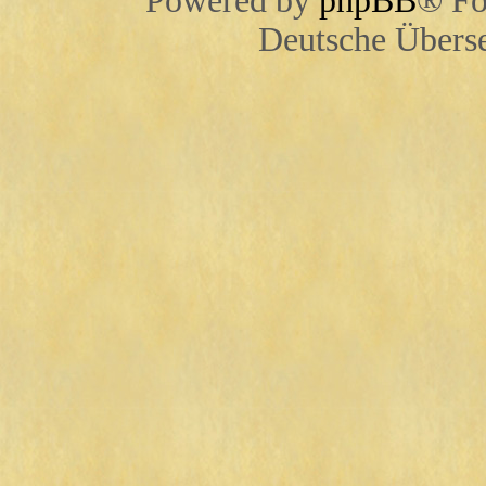
Powered by
phpBB
® Fo
Deutsche Übers