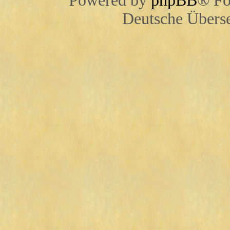
Powered by
phpBB
® Fo
Deutsche Übers