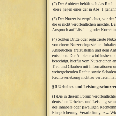
(2) Der Anbieter behält sich das Rech
diese gegen eines der in Abs. 1 genann
(3) Der Nutzer ist verpflichtet, vor d
die er nicht veröffentlichen möchte. 
Anspruch auf Löschung oder Korrektur
(4) Sollten Dritte oder registrierte N
von einem Nutzer eingestellten Inhalten
Ansprüchen freizustellen und dem Anbi
entstehen. Der Anbieter wird insbesond
berechtigt, hierfür vom Nutzer einen a
Treu und Glauben mit Informationen un
weitergehenden Rechte sowie Schadens
Rechtsverletzung nicht zu vertreten hat
§ 5 Urheber- und Leistungsschutzre
(1)Die in diesem Forum veröffentlicht
deutschen Urheber- und Leistungsschut
des Inhabers oder jeweiligen Rechteinh
Einspeicherung, Verarbeitung bzw. Wi