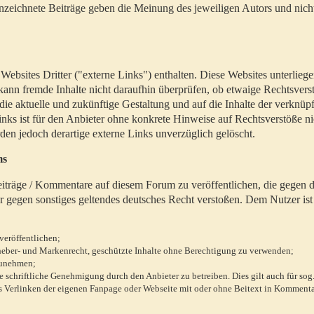
zeichnete Beiträge geben die Meinung des jeweiligen Autors und nich
bsites Dritter ("externe Links") enthalten. Diese Websites unterlieg
 kann fremde Inhalte nicht daraufhin überprüfen, ob etwaige Rechtsvers
 die aktuelle und zukünftige Gestaltung und auf die Inhalte der verknüpf
inks ist für den Anbieter ohne konkrete Hinweise auf Rechtsverstöße n
en jedoch derartige externe Links unverzüglich gelöscht.
ms
 Beiträge / Kommentare auf diesem Forum zu veröffentlichen, die gegen d
r gegen sonstiges geltendes deutsches Recht verstoßen. Dem Nutzer ist
veröffentlichen;
rheber- und Markenrecht, geschützte Inhalte ohne Berechtigung zu verwenden;
zunehmen;
chriftliche Genehmigung durch den Anbieter zu betreiben. Dies gilt auch für sog
 Verlinken der eigenen Fanpage oder Webseite mit oder ohne Beitext in Kommenta