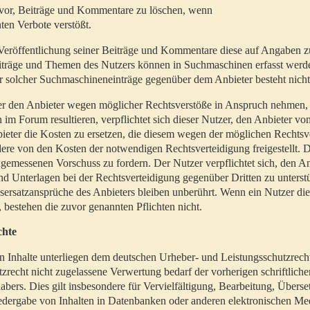
t vor, Beiträge und Kommentare zu löschen, wenn
ten Verbote verstößt.
er Veröffentlichung seiner Beiträge und Kommentare diese auf Angaben z
Beiträge und Themen des Nutzers können in Suchmaschinen erfasst werd
 solcher Suchmaschineneinträge gegenüber dem Anbieter besteht nicht
utzer den Anbieter wegen möglicher Rechtsverstöße in Anspruch nehmen,
 im Forum resultieren, verpflichtet sich dieser Nutzer, den Anbieter vo
eter die Kosten zu ersetzen, die diesem wegen der möglichen Rechtsv
ere von den Kosten der notwendigen Rechtsverteidigung freigestellt. De
ngemessenen Vorschuss zu fordern. Der Nutzer verpflichtet sich, den A
d Unterlagen bei der Rechtsverteidigung gegenüber Dritten zu unterstü
ersatzansprüche des Anbieters bleiben unberührt. Wenn ein Nutzer di
, bestehen die zuvor genannten Pflichten nicht.
chte
en Inhalte unterliegen dem deutschen Urheber- und Leistungsschutzrech
zrecht nicht zugelassene Verwertung bedarf der vorherigen schriftlic
abers. Dies gilt insbesondere für Vervielfältigung, Bearbeitung, Überse
edergabe von Inhalten in Datenbanken oder anderen elektronischen Me