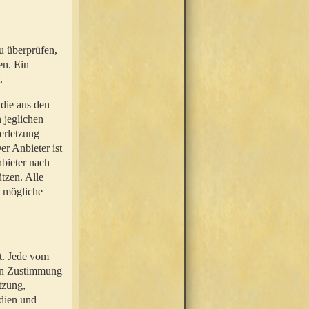
u überprüfen,
en. Ein
.
 die aus den
n jeglichen
erletzung
r Anbieter ist
nbieter nach
tzen. Alle
e mögliche
t. Jede vom
hen Zustimmung
tzung,
dien und