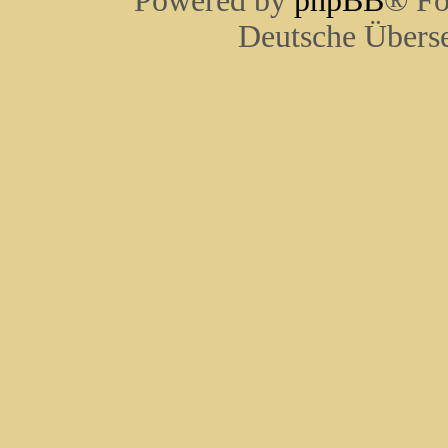
Powered by
phpBB
® Fo
Deutsche Übers