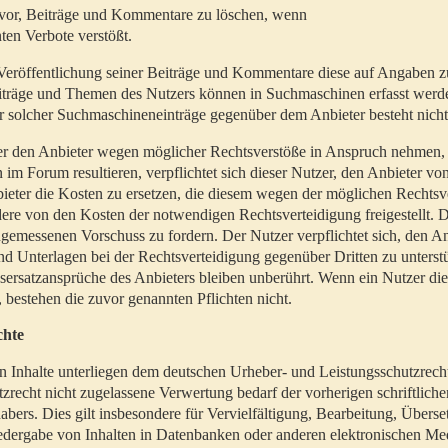
t vor, Beiträge und Kommentare zu löschen, wenn
ten Verbote verstößt.
er Veröffentlichung seiner Beiträge und Kommentare diese auf Angaben z
Beiträge und Themen des Nutzers können in Suchmaschinen erfasst werd
 solcher Suchmaschineneinträge gegenüber dem Anbieter besteht nicht
utzer den Anbieter wegen möglicher Rechtsverstöße in Anspruch nehmen,
 im Forum resultieren, verpflichtet sich dieser Nutzer, den Anbieter vo
eter die Kosten zu ersetzen, die diesem wegen der möglichen Rechtsv
ere von den Kosten der notwendigen Rechtsverteidigung freigestellt. De
ngemessenen Vorschuss zu fordern. Der Nutzer verpflichtet sich, den A
d Unterlagen bei der Rechtsverteidigung gegenüber Dritten zu unterstü
ersatzansprüche des Anbieters bleiben unberührt. Wenn ein Nutzer di
, bestehen die zuvor genannten Pflichten nicht.
chte
en Inhalte unterliegen dem deutschen Urheber- und Leistungsschutzrech
zrecht nicht zugelassene Verwertung bedarf der vorherigen schriftlic
abers. Dies gilt insbesondere für Vervielfältigung, Bearbeitung, Überse
edergabe von Inhalten in Datenbanken oder anderen elektronischen Me