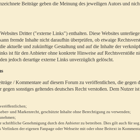
zeichnete Beiträge geben die Meinung des jeweiligen Autors und nich
bsites Dritter ("externe Links") enthalten. Diese Websites unterlieg
 kann fremde Inhalte nicht daraufhin überprüfen, ob etwaige Rechtsvers
 die aktuelle und zukünftige Gestaltung und auf die Inhalte der verknüpf
inks ist für den Anbieter ohne konkrete Hinweise auf Rechtsverstöße n
en jedoch derartige externe Links unverzüglich gelöscht.
ms
 Beiträge / Kommentare auf diesem Forum zu veröffentlichen, die gegen d
r gegen sonstiges geltendes deutsches Recht verstoßen. Dem Nutzer ist
veröffentlichen;
rheber- und Markenrecht, geschützte Inhalte ohne Berechtigung zu verwenden;
zunehmen;
chriftliche Genehmigung durch den Anbieter zu betreiben. Dies gilt auch für sog
 Verlinken der eigenen Fanpage oder Webseite mit oder ohne Beitext in Kommenta