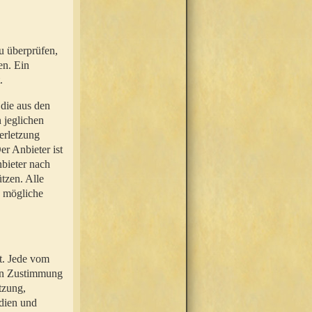
u überprüfen,
en. Ein
.
 die aus den
n jeglichen
erletzung
r Anbieter ist
nbieter nach
tzen. Alle
e mögliche
t. Jede vom
hen Zustimmung
tzung,
dien und