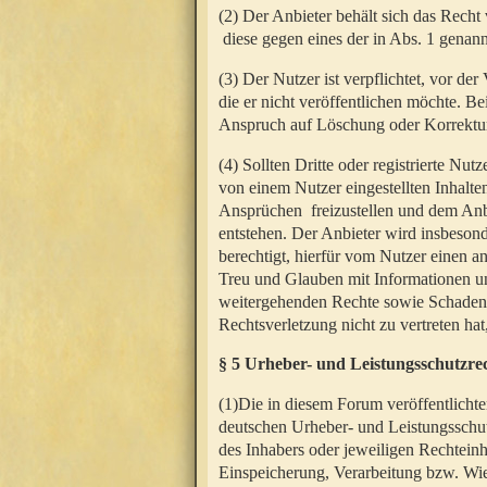
(2) Der Anbieter behält sich das Rech
diese gegen eines der in Abs. 1 genann
(3) Der Nutzer ist verpflichtet, vor d
die er nicht veröffentlichen möchte. 
Anspruch auf Löschung oder Korrektur
(4) Sollten Dritte oder registrierte N
von einem Nutzer eingestellten Inhalten
Ansprüchen freizustellen und dem Anbi
entstehen. Der Anbieter wird insbesond
berechtigt, hierfür vom Nutzer einen a
Treu und Glauben mit Informationen un
weitergehenden Rechte sowie Schadens
Rechtsverletzung nicht zu vertreten hat
§ 5 Urheber- und Leistungsschutzre
(1)Die in diesem Forum veröffentlicht
deutschen Urheber- und Leistungsschut
des Inhabers oder jeweiligen Rechteinh
Einspeicherung, Verarbeitung bzw. Wi