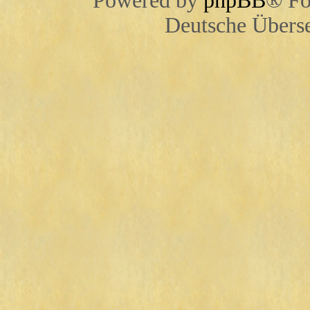
Powered by
phpBB
® Fo
Deutsche Übers