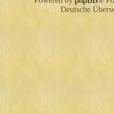
Powered by
phpBB
® Fo
Deutsche Übers